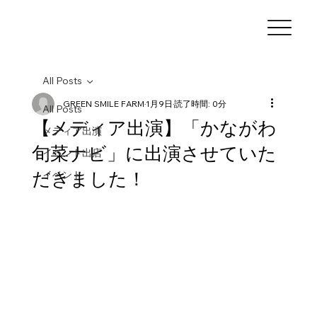
All Posts
GREEN SMILE FARM
1月9日
読了時間: 0分
All Posts
【メディア出演】「かながわ
メディア出演
旬菜ナビ」に出演させていた
イベント出店
だきました！
イベント