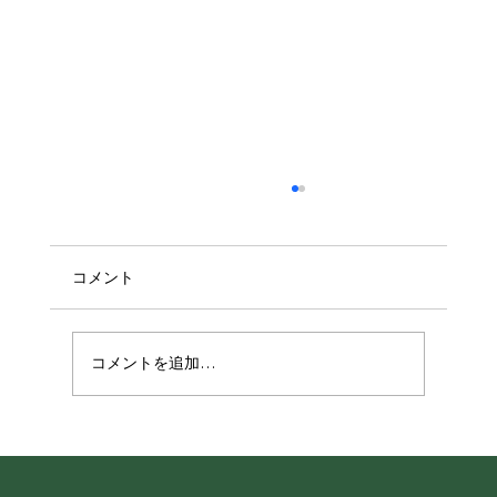
コメント
コメントを追加…
【メディア出演】緑区活動支援センター
みどりーむの広報誌「みどりのなかま」